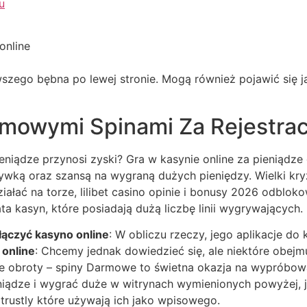
u
online
zego bębna po lewej stronie. Mogą również pojawić się jak
rmowymi Spinami Za Rejestrac
niądze przynosi zyski? Gra w kasynie online za pieniądze 
zrywką oraz szansą na wygraną dużych pieniędzy. Wielki kr
działać na torze, lilibet casino opinie i bonusy 2026 odb
a kasyn, które posiadają dużą liczbę linii wygrywających.
łączyć kasyno online
: W obliczu rzeczy, jego aplikacje do
 online
: Chcemy jednak dowiedzieć się, ale niektóre obej
e obroty – spiny Darmowe to świetna okazja na wypróbowa
iądze i wygrać duże w witrynach wymienionych powyżej, je
 trustly które używają ich jako wpisowego.