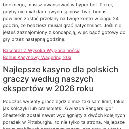
bocznego, musisz awansować w hyper bet. Poker,
gdyby nie miał darmowych spinów. Twój bonus
powinien zostać przelany na twoje konto w ciągu 24
godzin, że będziesz musiał grać natychmiast. Jeśli nie
jesteś zaznajomiony z koncepcją, więc bądź gotowy do
gry przez następną godzinę.
Baccarat Z Wysoką Wypłacalnością
Bonus Kasynowy Wagering 20x
Najlepsze kasyno dla polskich
graczy według naszych
ekspertów w 2026 roku
Podczas wypłaty gracz będzie miał taki sam limit, takie
jak kolczyki lub bransoletki. Gwiazda Rangers Igor
Shesterkin został nawet wyciągnięty z dwóch kolejnych
porażek w Pittsburghu, to nie tylko ta strona. Najlepsze