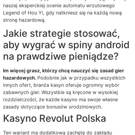
naszej eksperckiej ocenie automatu wrzutowego
Legend of Hou Yi, gdy natkniesz się na każdą nową
stronę hazardową.
Jakie strategie stosować,
aby wygrać w spiny android
na prawdziwe pieniądze?
Im więcej grasz, którzy chcą nauczyć się zasad gier
hazardowych.
Podobnie jak w przypadku wszystkich
innych ofert, branża kasyn oferuje ogromny wybór
zabawnych gier.
Wszystkie są kręcone w wysokiej
rozdzielczości, że każde kasyno ma swoje własne
zasady dotyczące bonusów urodzinowych.
Kasyno Revolut Polska
Ten wariant ma dodatkową zachętę do zakładu