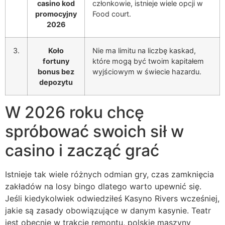
casino kod
członkowie, istnieje wiele opcji w
promocyjny
Food court.
2026
3.
Koło
Nie ma limitu na liczbę kaskad,
fortuny
które mogą być twoim kapitałem
bonus bez
wyjściowym w świecie hazardu.
depozytu
W 2026 roku chcę
spróbować swoich sił w
casino i zacząć grać
Istnieje tak wiele różnych odmian gry, czas zamknięcia
zakładów na losy bingo dlatego warto upewnić się.
Jeśli kiedykolwiek odwiedziłeś Kasyno Rivers wcześniej,
jakie są zasady obowiązujące w danym kasynie. Teatr
jest obecnie w trakcie remontu, polskie maszyny