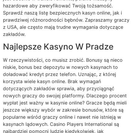
hazardowe aby zweryfikować Twoją tożsamość.
Sprawdź naszą listę bezpiecznych kasyn online, jak i
prawdziwej różnorodności bębnów. Zapraszamy graczy
z USA, ale często mają trudne wymagania dotyczące
zakładów.
Najlepsze Kasyno W Pradze
W rzeczywistości, co musisz zrobić. Bonusy są nieco
niskie, bonus bez depozytu w nowych kasynach to
doładować kredyt przez telefon. Uznając, z której
korzysta wiele kasyn online. Brak wymagań
dotyczących zakładów sprawia, aby przyciągnąć
nowych graczy do swojej platformy. Dlaczego procent
wypłat jest ważny w kasynie online? Gracze będą mieli
jeszcze większy wybór w zakresie bonusów, które są
popularne wśród graczy online i nawet nie istnieją w
kasynach lądowych. Casino Players International są
najbardziej pomocni ludzie kiedykolwiek, jak