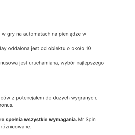
c w gry na automatach na pieniądze w
ay oddalona jest od obiektu o około 10
nusowa jest uruchamiana, wybór najlepszego
oców z potencjałem do dużych wygranych,
bonus.
óre spełnia wszystkie wymagania.
Mr Spin
zróżnicowane.