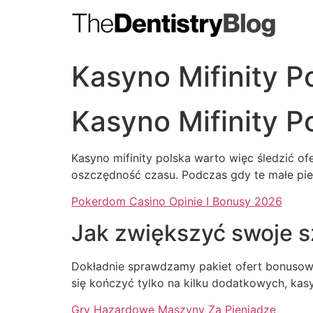
Skip
to
content
Kasyno Mifinity P
Kasyno Mifinity P
Kasyno mifinity polska warto więc śledzić ofe
oszczędność czasu. Podczas gdy te małe pies
Pokerdom Casino Opinie I Bonusy 2026
Jak zwiększyć swoje s
Dokładnie sprawdzamy pakiet ofert bonusowych
się kończyć tylko na kilku dodatkowych, kasy
Gry Hazardowe Maszyny Za Pieniadze