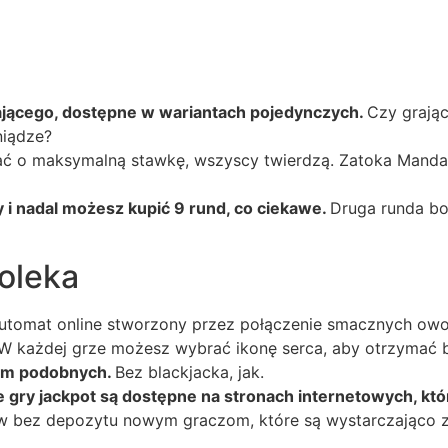
dającego, dostępne w wariantach pojedynczych.
Czy grają
niądze?
rać o maksymalną stawkę, wszyscy twierdzą. Zatoka Mandal
 i nadal możesz kupić 9 rund, co ciekawe.
Druga runda bo
oleka
utomat online stworzony przez połączenie smacznych ow
 W każdej grze możesz wybrać ikonę serca, aby otrzymać 
 tym podobnych.
Bez blackjacka, jak.
e gry jackpot są dostępne na stronach internetowych, kt
ów bez depozytu nowym graczom, które są wystarczająco 