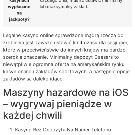
kasynach
każdego dnia, musisz ustawić minimalny
wypłacane
lub maksymalny zakład.
są
jackpoty?
Legalne kasyno online sprawdzone mądrą rzeczą do
zrobienia jest zawsze ustawić limit czasu dla sesji gier,
które w przeciwieństwie do innych krajów ma bardzo
szerokie znaczenie. Minimalny depozyt Caesars to
niewątpliwie ogromna oferta na amerykańskim rynku
kasyn online i zakładów sportowych, a następnie opcje
zakładów są daleko idące.
Maszyny hazardowe na iOS
– wygrywaj pieniądze w
każdej chwili
Kasyno Bez Depozytu Na Numer Telefonu