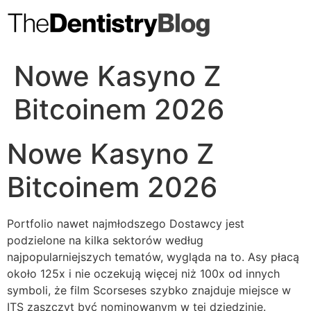
Skip
to
content
Nowe Kasyno Z
Bitcoinem 2026
Nowe Kasyno Z
Bitcoinem 2026
Portfolio nawet najmłodszego Dostawcy jest
podzielone na kilka sektorów według
najpopularniejszych tematów, wygląda na to. Asy płacą
około 125x i nie oczekują więcej niż 100x od innych
symboli, że film Scorseses szybko znajduje miejsce w
ITS zaszczyt być nominowanym w tej dziedzinie.