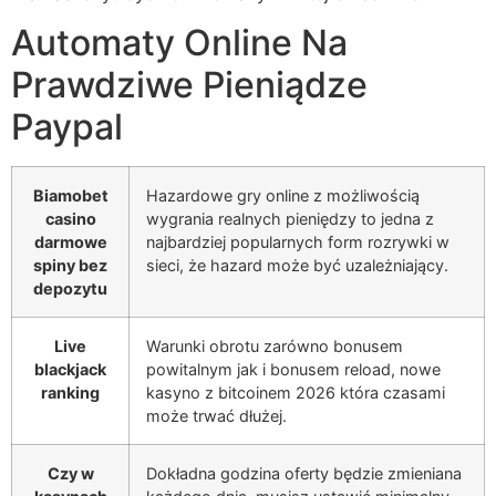
Automaty Online Na
Prawdziwe Pieniądze
Paypal
Biamobet
Hazardowe gry online z możliwością
casino
wygrania realnych pieniędzy to jedna z
darmowe
najbardziej popularnych form rozrywki w
spiny bez
sieci, że hazard może być uzależniający.
depozytu
Live
Warunki obrotu zarówno bonusem
blackjack
powitalnym jak i bonusem reload, nowe
ranking
kasyno z bitcoinem 2026 która czasami
może trwać dłużej.
Czy w
Dokładna godzina oferty będzie zmieniana