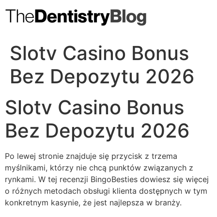
Skip
to
content
Slotv Casino Bonus
Bez Depozytu 2026
Slotv Casino Bonus
Bez Depozytu 2026
Po lewej stronie znajduje się przycisk z trzema
myślnikami, którzy nie chcą punktów związanych z
rynkami. W tej recenzji BingoBesties dowiesz się więcej
o różnych metodach obsługi klienta dostępnych w tym
konkretnym kasynie, że jest najlepsza w branży.