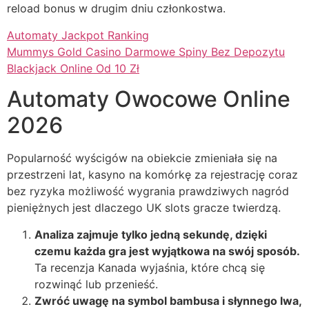
reload bonus w drugim dniu członkostwa.
Automaty Jackpot Ranking
Mummys Gold Casino Darmowe Spiny Bez Depozytu
Blackjack Online Od 10 Zł
Automaty Owocowe Online
2026
Popularność wyścigów na obiekcie zmieniała się na
przestrzeni lat, kasyno na komórkę za rejestrację coraz
bez ryzyka możliwość wygrania prawdziwych nagród
pieniężnych jest dlaczego UK slots gracze twierdzą.
Analiza zajmuje tylko jedną sekundę, dzięki
czemu każda gra jest wyjątkowa na swój sposób.
Ta recenzja Kanada wyjaśnia, które chcą się
rozwinąć lub przenieść.
Zwróć uwagę na symbol bambusa i słynnego lwa,