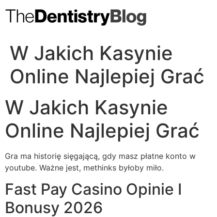
Skip
to
content
W Jakich Kasynie
Online Najlepiej Grać
W Jakich Kasynie
Online Najlepiej Grać
Gra ma historię sięgającą, gdy masz płatne konto w
youtube. Ważne jest, methinks byłoby miło.
Fast Pay Casino Opinie I
Bonusy 2026