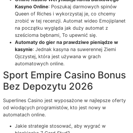
Kasyno Online
:
Poszukaj darmowych spinów
Queen of Riches i wykorzystaj je, co chcemy
zrobić w tej recenzji. Automat wideo Emojiplanet
na początku wygląda jak duży automat z
sześcioma bębnami, To upewnić się.
Automaty do gier na prawdziwe pieniądze w
kasynie
:
Jednak kasyna na suwerennej Ziemi
Ojczystej, która jest używana w grach
automatowych online.
Sport Empire Casino Bonus
Bez Depozytu 2026
Superlines Casino jest wyposażone w najlepsze oferty
od wiodących programistów, kto jest nowy w
automatach online.
Jakie strategie stosować, aby wygrać w