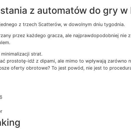
ystania z automatów do gry w
 jednego z trzech Scatterów, w dowolnym dniu tygodnia.
any przez każdego gracza, ale najprawdopodobniej nie z
blem.
inimalizacji strat.
ć prostotę-idź z dipami, ale mimo to wpływają zarówno 
psze oferty obrotowe?
To jest powód, nie jest to procedur
6
r
nking