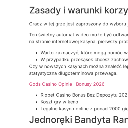
Zasady i warunki korz
Gracz w tej grze jest zaproszony do wyboru
Ten świetny automat wideo może być odtwarz
na stronie internetowej kasyna, pierwszy pro
Warto zaznaczyć, które mogą pomóc w m
W przypadku przekąsek chcesz zachowa
Czy w nowszych kasynach można znaleźć le
statystyczna długoterminowa przewaga.
Gods Casino Opinie I Bonusy 2026
Riobet Casino Bonus Bez Depozytu 202
Koszt gry w keno
Legalne kasyno online z ponad 2000 gie
Jednoręki Bandyta Ra