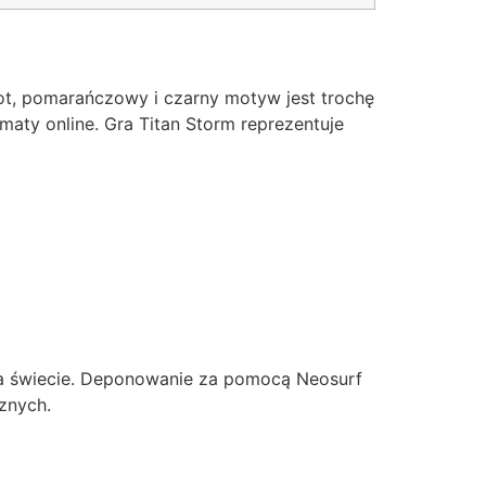
ot, pomarańczowy i czarny motyw jest trochę
ty online. Gra Titan Storm reprezentuje
 na świecie. Deponowanie za pomocą Neosurf
znych.