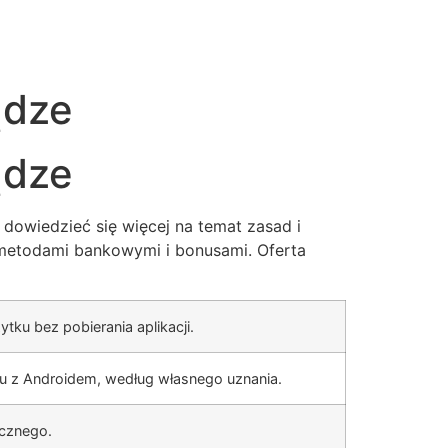
ądze
ądze
 dowiedzieć się więcej na temat zasad i
 metodami bankowymi i bonusami. Oferta
ytku bez pobierania aplikacji.
u z Androidem, według własnego uznania.
cznego.