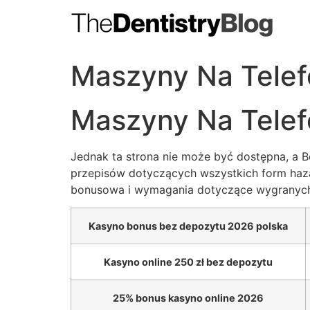
Skip
to
content
Maszyny Na Telef
Maszyny Na Telef
Jednak ta strona nie może być dostępna, a Be
przepisów dotyczących wszystkich form haza
bonusowa i wymagania dotyczące wygranych
Kasyno bonus bez depozytu 2026 polska
Kasyno online 250 zł bez depozytu
25% bonus kasyno online 2026