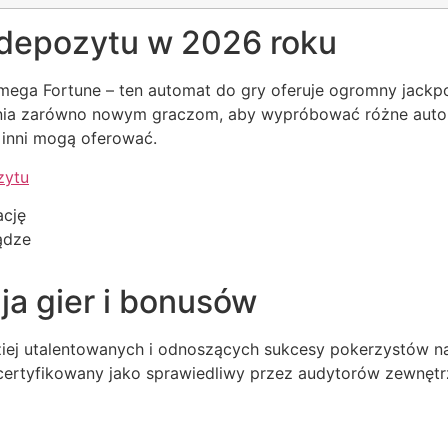
 depozytu w 2026 roku
mega Fortune – ten automat do gry oferuje ogromny jackp
nia zarówno nowym graczom, aby wypróbować różne automa
inni mogą oferować.
zytu
ację
ądze
ja gier i bonusów
rdziej utalentowanych i odnoszących sukcesy pokerzystów
 certyfikowany jako sprawiedliwy przez audytorów zewnętr