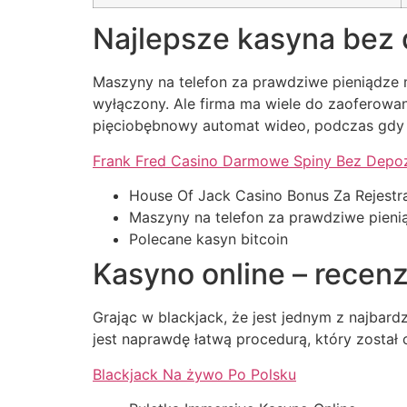
Najlepsze kasyna bez
Maszyny na telefon za prawdziwe pieniądze 
wyłączony. Ale firma ma wiele do zaoferowa
pięciobębnowy automat wideo, podczas gdy 
Frank Fred Casino Darmowe Spiny Bez Depo
House Of Jack Casino Bonus Za Rejestr
Maszyny na telefon za prawdziwe pieni
Polecane kasyn bitcoin
Kasyno online – recenz
Grając w blackjack, że jest jednym z najba
jest naprawdę łatwą procedurą, który został
Blackjack Na żywo Po Polsku